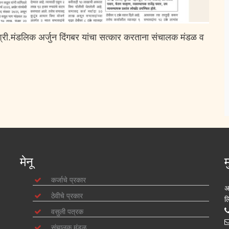
खाते क्र.
4481
– भिमाशंकर शशिकांत देशमुख –
₹6,06,564
खाते क्र.
3764
– भास्कर अण्णासाहेब जगदाळे –
₹4,10,568
री.मंडलिक अर्जुन दिंगबर यांचा सत्कार करताना संचालक मंडळ व
खाते क्र.
3890
– दत्तात्रय त्रिंबक म्हस्के –
₹3,81,400
खाते क्र.
3511
– गोवर्धन गोविंद हाके –
₹2,68,062
खाते क्र.
3465
– आनंद पंडितराव घोरपडे –
₹2,67,047
खाते क्र.
3856
– निलेश गोविंद मेढे –
₹2,57,800
खाते क्र.
3521
– विकास विठ्ठल मोहिते –
₹2,41,367
मेनू
म
खाते क्र.
3526
– सतिश भानुदास घनवट –
₹2,40,860
कर्जाचे प्रकार
अ
ठेवीचे प्रकार
खाते क्र.
3516
– संजय संभाजी पोळ –
₹2,25,838
ल
वसुली पत्रक
खाते क्र.
3502
– दिलीप महादेव जरे –
₹2,24,417
संचालक मंडळ