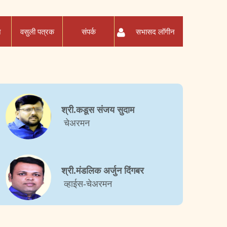
न
वसुली पत्रक
संपर्क
सभासद लॉगीन
श्री.कडूस संजय सुदाम
चेअरमन
श्री.मंडलिक अर्जुन दिंगबर
व्हाईस-चेअरमन