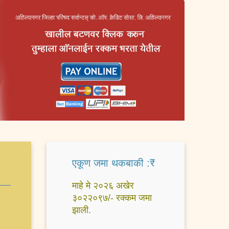
एकूण जमा थकबाकी :₹
माहे मे २०२६ अखेर
३०२२०९७/- रक्कम जमा
झाली.