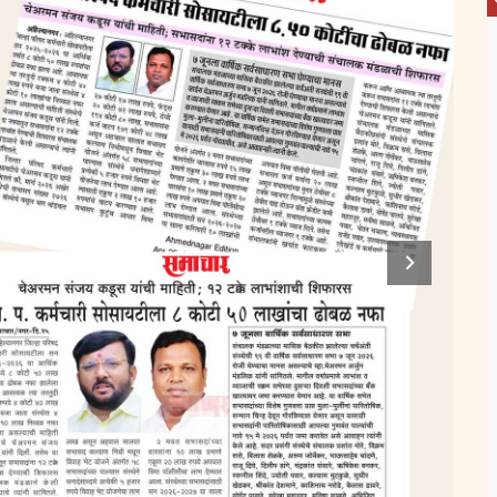
खाते क्र.
5171
– अप्पासाहेब पंढरीनाथ पवार –
₹9,23,041
खाते क्र.
1375
– प्रशांत अर्जूनसिंग परदेशी –
₹9,19,387
खाते क्र.
251
– यूवराज मारूती डगळे –
₹8,82,400
खाते क्र.
3096
– सूवर्णलता सूधाकर जाधव –
₹8,56,153
खाते क्र.
3998
– गंगाधर दशरथ डाके –
₹8,43,570
खाते क्र.
618
– मंचकराव गंगाराम पोले –
₹8,27,733
खाते क्र.
4002
– उत्तम छबु माळी –
₹7,97,000
खाते क्र.
926
– शिवाजी सुखदेव वेताळ –
₹7,80,000
खाते क्र.
4481
– भिमाशंकर शशिकांत देशमुख –
₹7,12,400