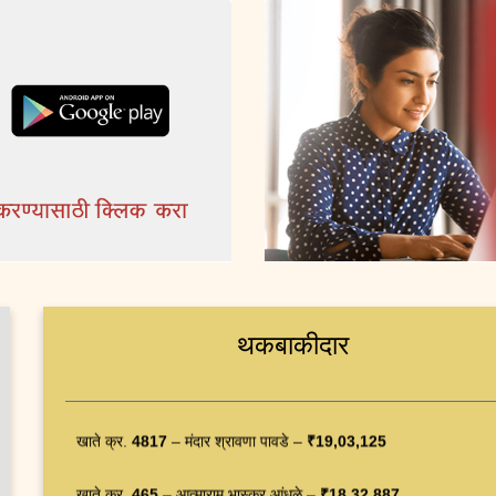
खाते क्र.
3591
– संतोष रामदास शितोळे –
₹24,72,033
खाते क्र.
3665
– नितीन शहाजी धुमाळ –
₹21,03,080
खाते क्र.
3175
– सुनिल तुकाराम माने –
₹20,29,188
खाते क्र.
4071
– अशोक आंबादास पंडीत –
₹19,43,827
थकबाकीदार
खाते क्र.
4817
– मंदार श्रावणा पावडे –
₹19,03,125
खाते क्र.
465
– आत्माराम भास्कर आंधळे –
₹18,32,887
खाते क्र.
4460
– समिर जयप्रकाश चिपाडे –
₹17,66,700